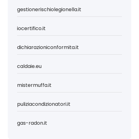
gestionerischiolegionella.it
iocertifico.it
dichiarazioniconformita.it
caldaie.eu
mistermuffa.it
puliziacondizionatori.it
gas-radon.it