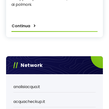
ai polmoni.
Continua
Network
analisiacqua.it
acquacheckup.it