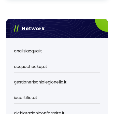
Network
analisiacqua.it
acquacheckup.it
gestionerischiolegionella.it
iocertifico.it
dichiarazioniconformita.it