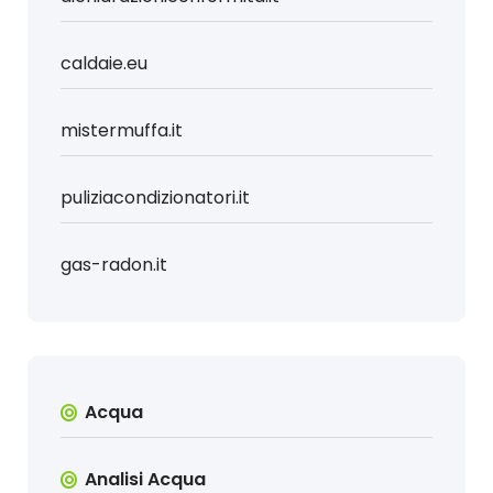
caldaie.eu
mistermuffa.it
puliziacondizionatori.it
gas-radon.it
Acqua
Analisi Acqua