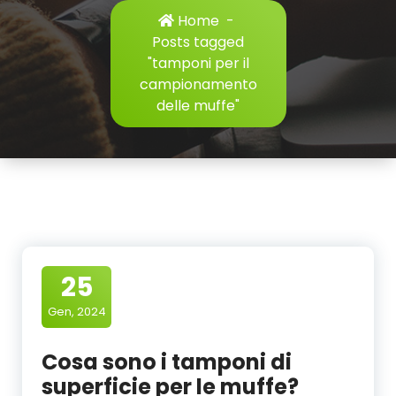
Home
-
Posts tagged
"tamponi per il
campionamento
delle muffe"
25
Gen, 2024
Cosa sono i tamponi di
superficie per le muffe?