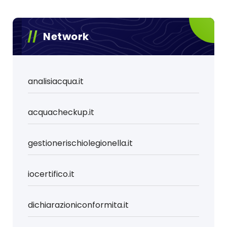
Network
analisiacqua.it
acquacheckup.it
gestionerischiolegionella.it
iocertifico.it
dichiarazioniconformita.it