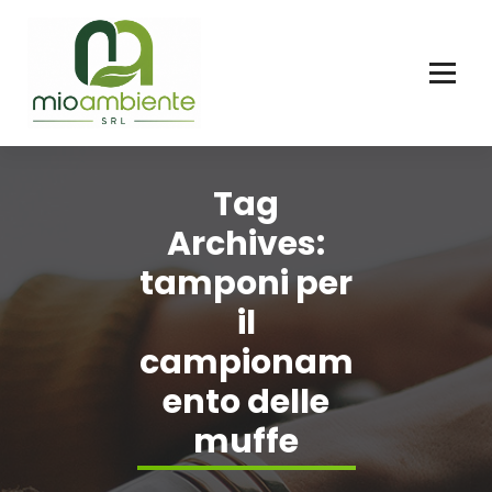
Skip
to
content
Tag
Archives:
tamponi per
il
campionam
ento delle
muffe