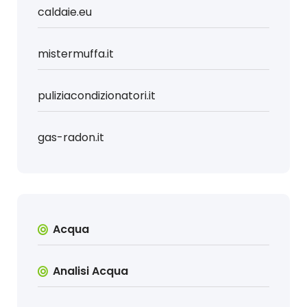
caldaie.eu
mistermuffa.it
puliziacondizionatori.it
gas-radon.it
Acqua
Analisi Acqua